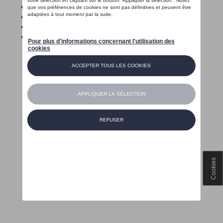
Twitter
Youtube
linkedin
Instagram
Wettelijke informatie
Volkswagen.be
Privacybeleid
CO₂
Cookies
© 2022 D'Ieteren Automotive SA/NV